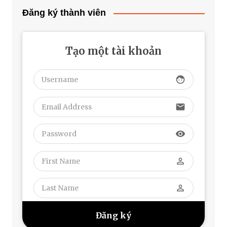
Đăng ký thành viên
Tạo một tài khoản
face
email
visibility
perm_identity
perm_identity