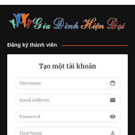
Đăng ký thành viên
Tạo một tài khoản
face
email
visibility
perm_identity