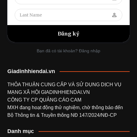
perm_identity
Bạn đã có tài khoản? Đăng nhập
Giadinhhiendai.vn
THỎA THUẬN CUNG CẤP VÀ SỬ DỤNG DỊCH VỤ
MẠNG XÃ HỘI
GIADINHHIENDAI.VN
CÔNG TY CP QUẢNG CÁO CAM
MXH đang hoạt động thử nghiệm, chờ thông báo đến
Bộ Thông tin & Truyền thông NĐ 147/2024/NĐ-CP
Danh mục