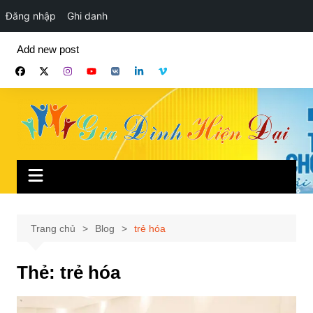
Đăng nhập
Ghi danh
Chuyển
Add new post
đến
phần
nội
dung
Trang chủ
Blog
trẻ hóa
Thẻ:
trẻ hóa