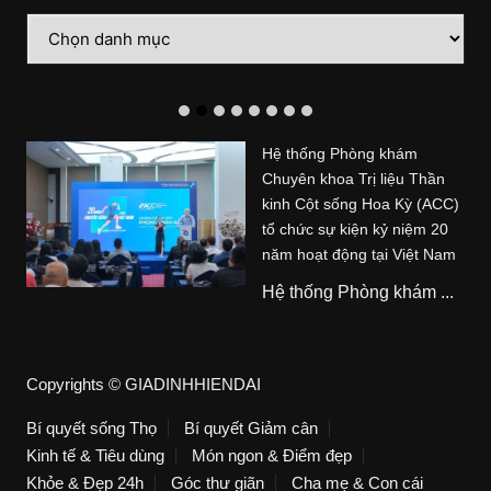
Danh
mục
Hệ thống Phòng khám
Chuyên khoa Trị liệu Thần
kinh Cột sống Hoa Kỳ (ACC)
tổ chức sự kiện kỷ niệm 20
năm hoạt động tại Việt Nam
Hệ thống Phòng khám ...
Copyrights © GIADINHHIENDAI
Bí quyết sống Thọ
Bí quyết Giảm cân
Kinh tế & Tiêu dùng
Món ngon & Điểm đẹp
Khỏe & Đẹp 24h
Góc thư giãn
Cha mẹ & Con cái