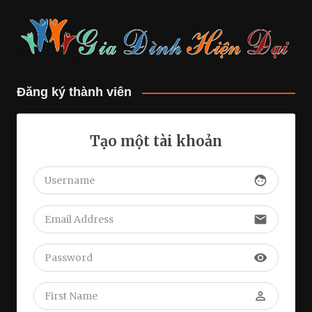
Đăng ký thành viên
Tạo một tài khoản
face
email
visibility
perm_identity