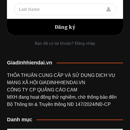
perm_identity
Bạn đã có tài khoản? Đăng nhập
Giadinhhiendai.vn
THỎA THUẬN CUNG CẤP VÀ SỬ DỤNG DỊCH VỤ
MẠNG XÃ HỘI
GIADINHHIENDAI.VN
CÔNG TY CP QUẢNG CÁO CAM
MXH đang hoạt động thử nghiệm, chờ thông báo đến
Bộ Thông tin & Truyền thông NĐ 147/2024/NĐ-CP
Danh mục