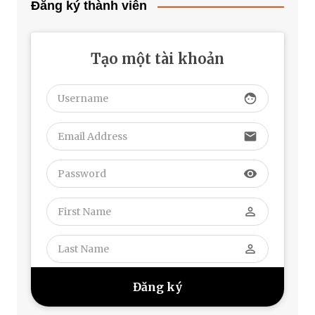
Đăng ký thành viên
Tạo một tài khoản
face
email
visibility
perm_identity
perm_identity