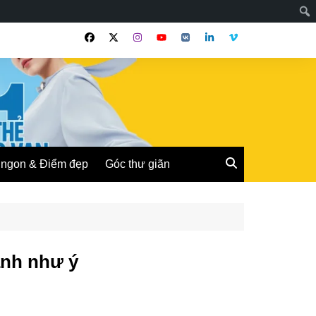
ngon & Điểm đẹp
Góc thư giãn
anh như ý