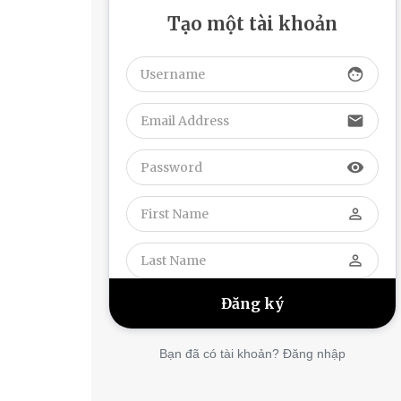
Tạo một tài khoản
face
email
visibility
perm_identity
perm_identity
Bạn đã có tài khoản? Đăng nhập