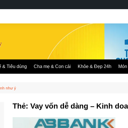
ế & Tiêu dùng
Cha mẹ & Con cái
Khỏe & Đẹp 24h
Món 
anh như ý
Thẻ:
Vay vốn dễ dàng – Kinh do