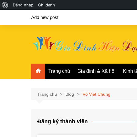
Giới
Đăng nhập
Ghi danh
Chuyển
thiệu
Add new post
đến
về
phần
WordPress
nội
dung
Trang chủ
Gia đình & Xã hội
Kinh t
Trang chủ
Blog
Võ Việt Chung
Đăng ký thành viên