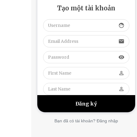
Tạo một tài khoản
face
email
visibility
perm_identity
perm_identity
Bạn đã có tài khoản? Đăng nhập