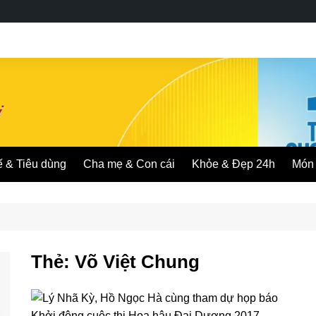
ế & Tiêu dùng
Cha mẹ & Con cái
Khỏe & Đẹp 24h
Món 
Thẻ:
Võ Việt Chung