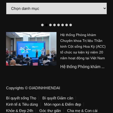
Danh
mục
Hệ thống Phòng khám
Chuyên khoa Trị liệu Thần
kinh Cột sống Hoa Kỳ (ACC)
tổ chức sự kiện kỷ niệm 20
năm hoạt động tại Việt Nam
Hệ thống Phòng khám ...
Copyrights © GIADINHHIENDAI
Bí quyết sống Thọ
Bí quyết Giảm cân
Kinh tế & Tiêu dùng
Món ngon & Điểm đẹp
Khỏe & Đẹp 24h
Góc thư giãn
Cha mẹ & Con cái