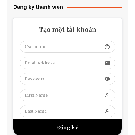
Đăng ký thành viên
Tạo một tài khoản
face
email
visibility
perm_identity
perm_identity