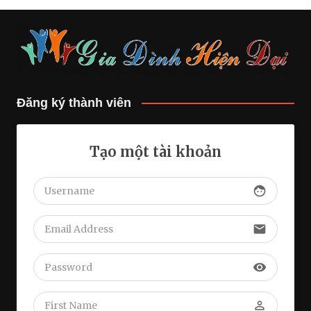
Đăng ký thành viên
Tạo một tài khoản
face
email
visibility
perm_identity