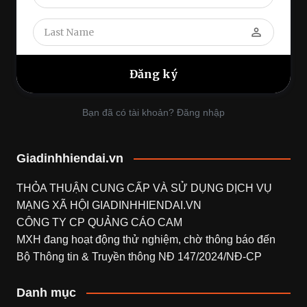
perm_identity
Bạn đã có tài khoản? Đăng nhập
Giadinhhiendai.vn
THỎA THUẬN CUNG CẤP VÀ SỬ DỤNG DỊCH VỤ
MẠNG XÃ HỘI
GIADINHHIENDAI.VN
CÔNG TY CP QUẢNG CÁO CAM
MXH đang hoạt động thử nghiệm, chờ thông báo đến
Bộ Thông tin & Truyền thông NĐ 147/2024/NĐ-CP
Danh mục