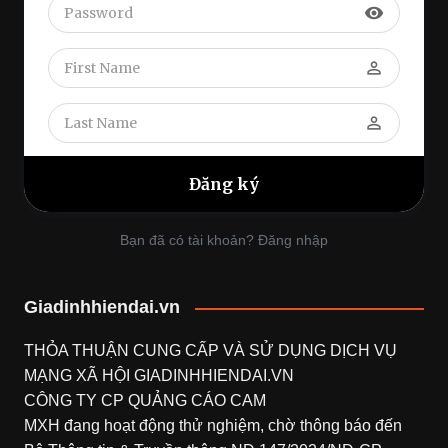
visibility
perm_identity
perm_identity
Bạn đã có tài khoản? Đăng nhập
Giadinhhiendai.vn
THỎA THUẬN CUNG CẤP VÀ SỬ DỤNG DỊCH VỤ
MẠNG XÃ HỘI
GIADINHHIENDAI.VN
CÔNG TY CP QUẢNG CÁO CAM
MXH đang hoạt động thử nghiệm, chờ thông báo đến