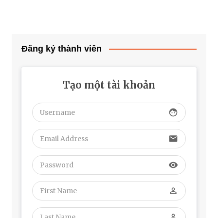
Đăng ký thành viên
Tạo một tài khoản
face
email
visibility
perm_identity
perm_identity