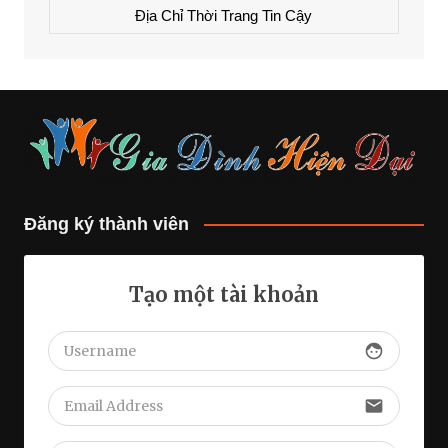
Địa Chỉ Thời Trang Tin Cậy
Đăng ký thành viên
Tạo một tài khoản
face
email