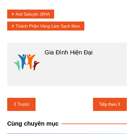
Axit Salicylic (BHA
Thành Phần Vàng Làm Sạch Mụn
Gia Đình Hiện Đại
Điều
Trước
Tiếp theo
hướng
bài
Cùng chuyên mục
viết