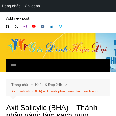
Đăng nhập
Ghi danh
Chuyển
Add new post
đến
phần
nội
dung
Trang chủ
Khỏe & Đẹp 24h
Axit Salicylic (BHA) – Thành phần vàng làm sạch mụn
Axit Salicylic (BHA) – Thành
phần vàng làm sạch mụn