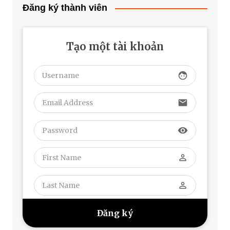
Đăng ký thành viên
Tạo một tài khoản
face
email
visibility
perm_identity
perm_identity