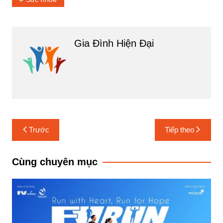
Gia Đình Hiện Đại
Điều
Trước
Tiếp theo
hướng
bài
Cùng chuyên mục
viết