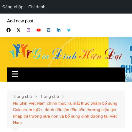
Đăng nhập
Ghi danh
Chuyển
Add new post
đến
phần
nội
dung
Trang chủ
Trang chủ
Nu Skin Việt Nam chính thức ra mắt thực phẩm bổ sung
Colostrum IgG+, đánh dấu lần đầu tiên thương hiệu gia
nhập thị trường sữa non và bổ sung dinh dưỡng tại Việt
Nam