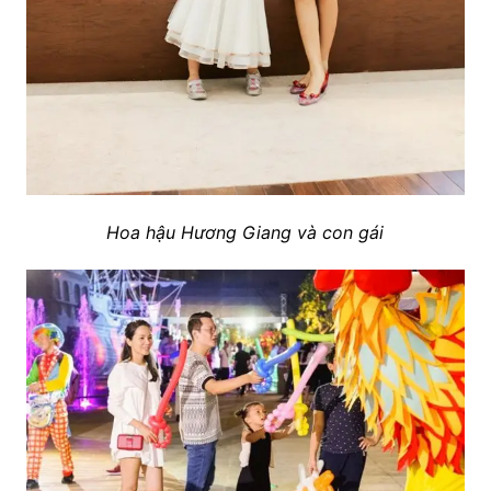
Hoa hậu Hương Giang và con gái