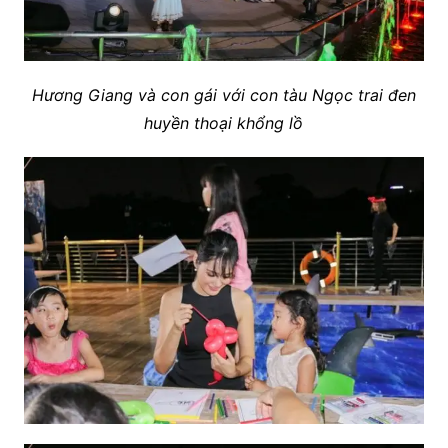
Hương Giang và con gái với con tàu Ngọc trai đen
huyền thoại khổng lồ