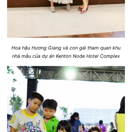
Hoa hậu Hương Giang và con gái tham quan khu
nhà mẫu của dự án Kenton Node Hotel Complex