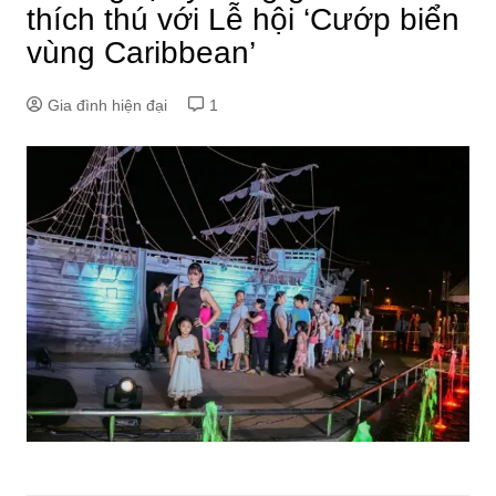
thích thú với Lễ hội ‘Cướp biển
vùng Caribbean’
Gia đình hiện đại
1