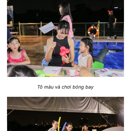
Tô màu và chơi bóng bay