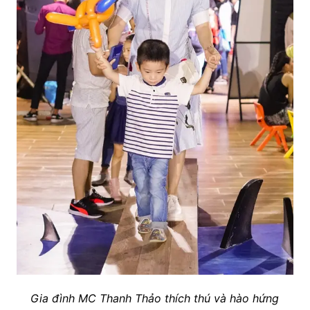
Gia đình MC Thanh Thảo thích thú và hào hứng