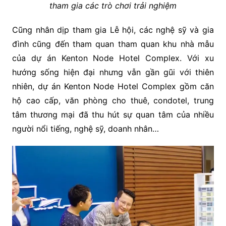
tham gia các trò chơi trải nghiệm
Cũng nhân dịp tham gia Lễ hội, các nghệ sỹ và gia
đình cũng đến tham quan tham quan khu nhà mẫu
của dự án Kenton Node Hotel Complex. Với xu
hướng sống hiện đại nhưng vẫn gần gũi với thiên
nhiên, dự án Kenton Node Hotel Complex gồm căn
hộ cao cấp, văn phòng cho thuê, condotel, trung
tâm thương mại đã thu hút sự quan tâm của nhiều
người nổi tiếng, nghệ sỹ, doanh nhân…