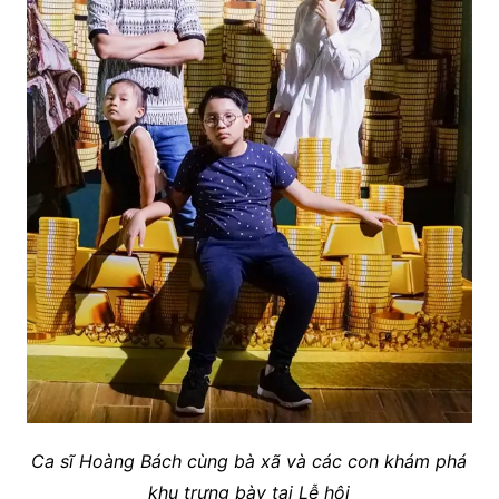
Ca sĩ Hoàng Bách cùng bà xã và các con khám phá
khu trưng bày tại Lễ hội