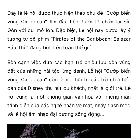
Đây là lễ hội được thực hiện theo chủ đề “Cướp biển
vùng Caribbean”, lần đầu tiên được tổ chức tại Sài
Gòn với qui mô lớn. Đặc biệt, Lễ hội này được lấy ý
tưởng từ bộ phim “Pirates of the Caribbean: Salazar
Báo Thù” đang hot trên toàn thế giới
Bên cạnh việc đưa các bạn trẻ phiêu lưu đến vùng
đất của những hải tặc lừng danh, Lễ hội “Cướp biển
vùng Caribbean” còn là nơi hội tụ các trò chơi hấp
dẫn của Disney thu hút du khách, nhất là giới trẻ. Lễ
hội cũng là một không gian văn hóa với những màn
trình diễn của các nghệ nhân vẽ mặt, nhảy flash mod
và lễ hội âm nhạc đại dương sống động…