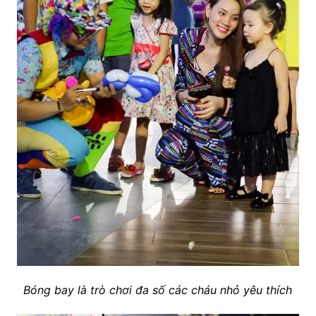
Bóng bay là trò chơi đa số các cháu nhỏ yêu thích