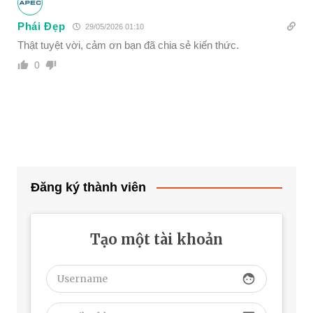
Phái Đẹp
29/05/2026 01:10
Thật tuyệt vời, cảm ơn bạn đã chia sẻ kiến thức.
0
Đăng ký thành viên
Tạo một tài khoản
face