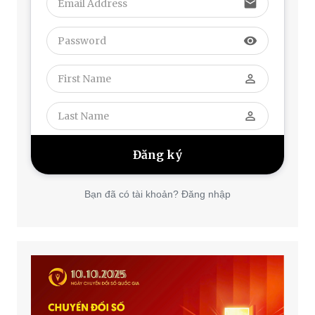
email
visibility
perm_identity
perm_identity
Bạn đã có tài khoản? Đăng nhập