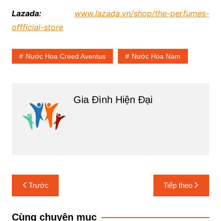
Lazada:
www.lazada.vn/shop/the-perfumes-
offficial-store
Nước Hoa Creed Aventus
Nước Hoa Nam
Gia Đình Hiện Đại
Điều
Trước
Tiếp theo
hướng
bài
Cùng chuyên mục