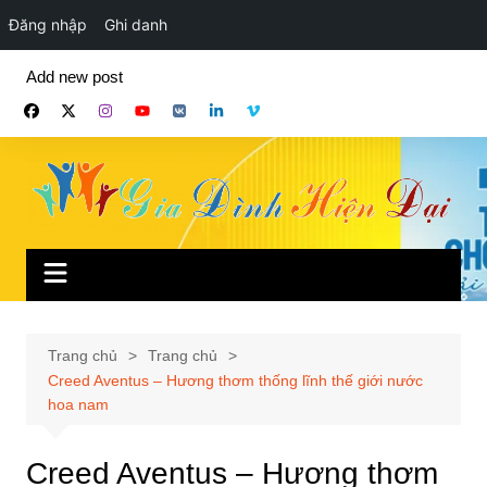
Đăng nhập
Ghi danh
Chuyển
Add new post
đến
phần
nội
dung
Trang chủ
Trang chủ
Creed Aventus – Hương thơm thống lĩnh thế giới nước
hoa nam
Creed Aventus – Hương thơm