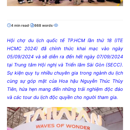
4 min read
668 words
Hội chợ du lịch quốc tế TP.HCM lần thứ 18 (ITE
HCMC 2024) đã chính thức khai mạc vào ngày
05/09/2024 và sẽ diễn ra đến hết ngày 07/09/2024
tại Trung tâm Hội nghị và Triển lãm Sài Gòn (SECC).
Sự kiện quy tụ nhiều chuyên gia trong ngành du lịch
cùng sự góp mặt của Hoa hậu Nguyễn Thúc Thùy
Tiên, hứa hẹn mang đến những trải nghiệm độc đáo
và các tour du lịch độc quyền cho người tham gia.