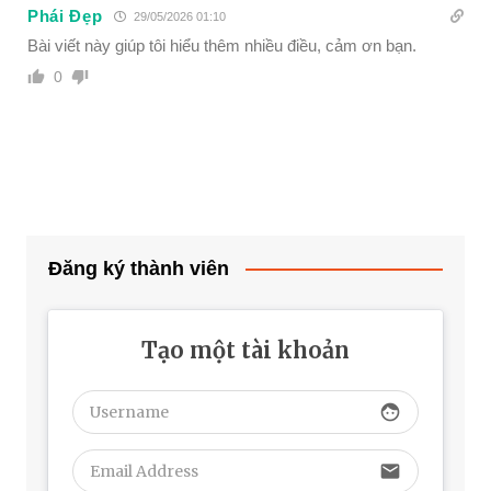
Phái Đẹp
29/05/2026 01:10
Bài viết này giúp tôi hiểu thêm nhiều điều, cảm ơn bạn.
0
Đăng ký thành viên
Tạo một tài khoản
face
email