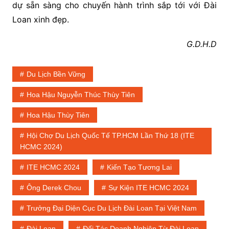
dự sẵn sàng cho chuyến hành trình sắp tới với Đài
Loan xinh đẹp.
G.D.H.D
Du Lịch Bền Vững
Hoa Hậu Nguyễn Thúc Thùy Tiên
Hoa Hậu Thùy Tiên
Hội Chợ Du Lịch Quốc Tế TP.HCM Lần Thứ 18 (ITE
HCMC 2024)
ITE HCMC 2024
Kiến Tạo Tương Lai
Ông Derek Chou
Sự Kiện ITE HCMC 2024
Trưởng Đại Diện Cục Du Lịch Đài Loan Tại Việt Nam
Đài Loan
Đối Tác Doanh Nghiệp Từ Đài Loan