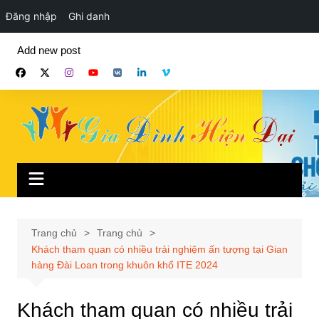
Đăng nhập
Ghi danh
Chuyển
Add new post
đến
phần
nội
dung
Trang chủ
Trang chủ
Khách tham quan có nhiều trải nghiệm ấn tượng tại Gian
hàng Đài Loan trong khuôn khổ ITE 2024
Khách tham quan có nhiều trải