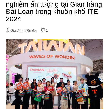
nghiệm ấn tượng tại Gian hàng
Đài Loan trong khuôn khổ ITE
2024
Gia đình hiện đại
1