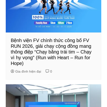
Bệnh viện FV chính thức công bố FV
RUN 2026, giải chạy cộng đồng mang
thông điệp “Chạy bằng trái tim – Chạy
vì hy vọng” (Run with Heart – Run for
Hope)
Gia đình hiện đại
0