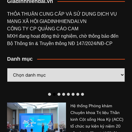
Giadinhhiendai.vn
THỎA THUẬN CUNG CẤP VÀ SỬ DỤNG DỊCH VỤ
MẠNG XÃ HỘI
GIADINHHIENDAI.VN
CÔNG TY CP QUẢNG CÁO CAM
MXH đang hoạt động thử nghiệm, chờ thông báo đến
Bộ Thông tin & Truyền thông NĐ 147/2024/NĐ-CP
Danh mục
Danh
mục
Hệ thống Phòng khám
Chuyên khoa Trị liệu Thần
kinh Cột sống Hoa Kỳ (ACC)
tổ chức sự kiện kỷ niệm 20