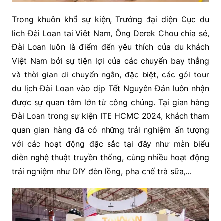
Trong khuôn khổ sự kiện, Trưởng đại diện Cục du
lịch Đài Loan tại Việt Nam, Ông Derek Chou chia sẻ,
Đài Loan luôn là điểm đến yêu thích của du khách
Việt Nam bởi sự tiện lợi của các chuyến bay thẳng
và thời gian di chuyển ngắn, đặc biệt, các gói tour
du lịch Đài Loan vào dịp Tết Nguyên Đán luôn nhận
được sự quan tâm lớn từ công chúng. Tại gian hàng
Đài Loan trong sự kiện ITE HCMC 2024, khách tham
quan gian hàng đã có những trải nghiệm ấn tượng
với các hoạt động đặc sắc tại đây như màn biểu
diễn nghệ thuật truyền thống, cùng nhiều hoạt động
trải nghiệm như DIY đèn lồng, pha chế trà sữa,…