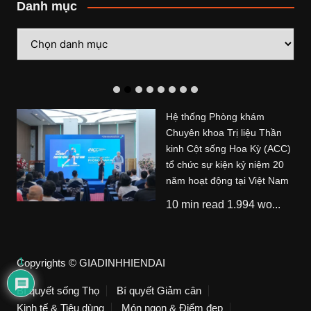
Danh mục
Danh
mục
Hệ thống Phòng khám
Chuyên khoa Trị liệu Thần
kinh Cột sống Hoa Kỳ (ACC)
tổ chức sự kiện kỷ niệm 20
năm hoạt động tại Việt Nam
10 min read 1.994 wo...
1
Copyrights © GIADINHHIENDAI
Bí quyết sống Thọ
Bí quyết Giảm cân
Kinh tế & Tiêu dùng
Món ngon & Điểm đẹp