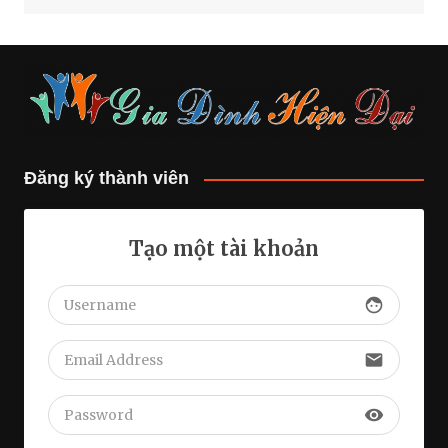
Đăng ký thành viên
Tạo một tài khoản
face
email
visibility