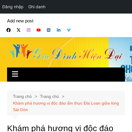
Đăng nhập
Ghi danh
Chuyển
Add new post
đến
phần
nội
dung
Trang chủ
Trang chủ
Khám phá hương vị độc đáo ẩm thực Đài Loan giữa lòng
Sài Gòn
Khám phá hương vị độc đáo