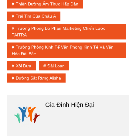
Thiên Đường Ẩm Thực Hấp Dẫn
Trái Tim Của Châu Á
Trưởng Phòng Bộ Phận Marketing Chiến Lược
TAITRA
Trưởng Phòng Kinh Tế Văn Phòng Kinh Tế Và Văn
Hóa Đài Bắc
Xôi Dừa
Đài Loan
Đường Sắt Rừng Alisha
Gia Đình Hiện Đại