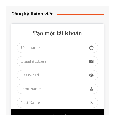
Đăng ký thành viên
Tạo một tài khoản
face
email
visibility
perm_identity
perm_identity