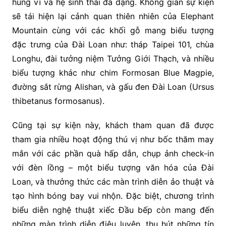
hùng vĩ và hệ sinh thái đa dạng. Không gian sự kiện
sẽ tái hiện lại cảnh quan thiên nhiên của Elephant
Mountain cùng với các khối gỗ mang biểu tượng
đặc trưng của Đài Loan như: tháp Taipei 101, chùa
Longhu, đài tưởng niệm Tưởng Giới Thạch, và nhiều
biểu tượng khác như chim Formosan Blue Magpie,
đường sắt rừng Alishan, và gấu đen Đài Loan (Ursus
thibetanus formosanus).
Cũng tại sự kiện này, khách tham quan đã được
tham gia nhiều hoạt động thú vị như bốc thăm may
mắn với các phần quà hấp dẫn, chụp ảnh check-in
với đèn lồng – một biểu tượng văn hóa của Đài
Loan, và thưởng thức các màn trình diễn ảo thuật và
tạo hình bóng bay vui nhộn. Đặc biệt, chương trình
biểu diễn nghệ thuật xiếc Đầu bếp còn mang đến
những màn trình diễn điêu luyện, thu hút những tín