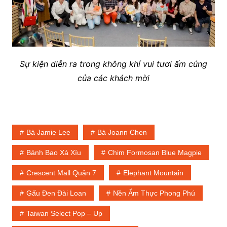
Sự kiện diễn ra trong không khí vui tươi ấm cúng
của các khách mời
Bà Jamie Lee
Bà Joann Chen
Bánh Bao Xá Xíu
Chim Formosan Blue Magpie
Crescent Mall Quận 7
Elephant Mountain
Gấu Đen Đài Loan
Nền Ẩm Thực Phong Phú
Taiwan Select Pop – Up