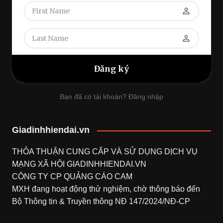
perm_identity
perm_identity
Bạn đã có tài khoản? Đăng nhập
Giadinhhiendai.vn
THỎA THUẬN CUNG CẤP VÀ SỬ DỤNG DỊCH VỤ
MẠNG XÃ HỘI
GIADINHHIENDAI.VN
CÔNG TY CP QUẢNG CÁO CAM
MXH đang hoạt động thử nghiệm, chờ thông báo đến
Bộ Thông tin & Truyền thông NĐ 147/2024/NĐ-CP