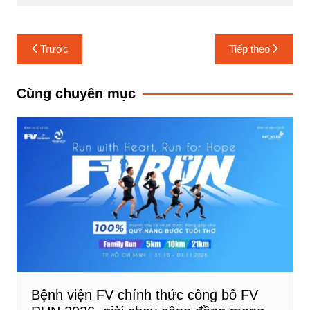
Điều
Trước
Tiếp theo
hướng
bài
Cùng chuyên mục
viết
Bệnh viện FV chính thức công bố FV