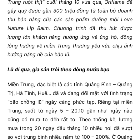
Trung ruột thịt
” cuối tháng
10 vừa qua, Oriflame đã
gây quỹ
được
gần
3
0
0 triệu
đồng
từ toàn bộ doanh
thu bán hàng của
các
sản phẩm dưỡng môi Love
Nature Lip Balm.
Chương trình đã thu hút được
lượng lớn khách hàng hưởng ứng và ủng hộ, đồng
lòng hướng về miền Trung thương yêu
vừa
chịu ảnh
hưởng nặn
g
nề của bão lũ.
Lũ đi qua, gia sản trôi theo dòng nước bạc
Miền Trung, đặc biệt là các tỉnh Quảng Bình – Quảng
Trị, Hà Tĩnh, Huế… đã và đang đối mặt với tình trạng
“bão chồng lũ” ngày càng phức tạp. Riêng tại miền
Trung, suốt từ ngày 5 – 20.10 gần như ngày nào
cũng có mưa to đến rất to. Theo thống kê, lượng
mưa trong 20 ngày đầu tháng 10 nhiều nơi đã vượt
so với trung bình nhiều năm từ 100 – 200%. Ở Quảng