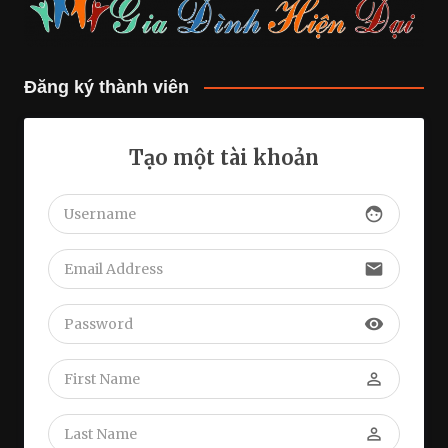
Đăng ký thành viên
Tạo một tài khoản
face
email
visibility
perm_identity
perm_identity