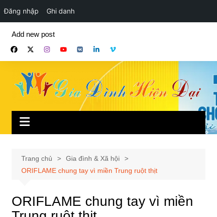
Đăng nhập
Ghi danh
Chuyển
Add new post
đến
phần
nội
dung
Trang chủ
Gia đình & Xã hội
ORIFLAME chung tay vì miền Trung ruột thịt
ORIFLAME chung tay vì miền
Trung ruột thịt