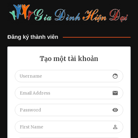
Đăng ký thành viên
Tạo một tài khoản
face
email
visibility
perm_identity