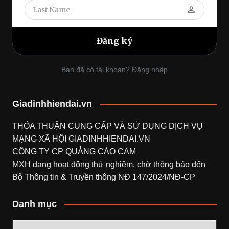
perm_identity
Bạn đã có tài khoản? Đăng nhập
Giadinhhiendai.vn
THỎA THUẬN CUNG CẤP VÀ SỬ DỤNG DỊCH VỤ
MẠNG XÃ HỘI
GIADINHHIENDAI.VN
CÔNG TY CP QUẢNG CÁO CAM
MXH đang hoạt động thử nghiệm, chờ thông báo đến
Bộ Thông tin & Truyền thông NĐ 147/2024/NĐ-CP
Danh mục
Danh