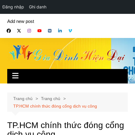
Đăng nhập
Ghi danh
Chuyển
Add new post
đến
phần
nội
dung
Trang chủ
Trang chủ
TP.HCM chính thức đóng cổng dịch vụ công
TP.HCM chính thức đóng cổng
dịch vụ công