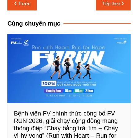
Điều
Trước
Tiếp theo
hướng
bài
Cùng chuyên mục
viết
Bệnh viện FV chính thức công bố FV
RUN 2026, giải chạy cộng đồng mang
thông điệp “Chạy bằng trái tim – Chạy
vì hy vọng” (Run with Heart – Run for