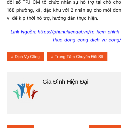
đổi số TP.HCM tổ chức nhân sự hỗ trợ tại chỗ cho
168 phường, xã, đặc khu với 2 nhân sự cho mỗi đơn
vị để kịp thời hỗ trợ, hướng dẫn thực hiện.
Link Nguồn:
https://phunuhiendai.vn/tp-hcm-chinh-
thuc-dong-cong-dich-vu-cong/
Dịch Vụ Công
Trung Tâm Chuyển Đổi Số
Gia Đình Hiện Đại