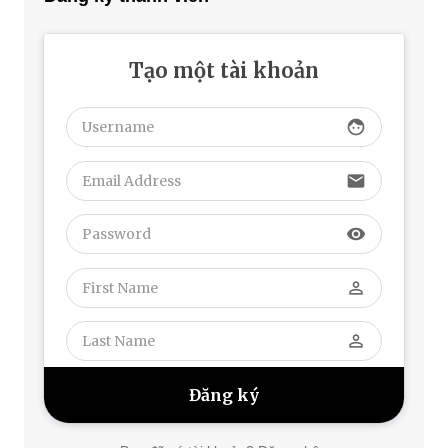
Tạo một tài khoản
face
email
visibility
perm_identity
perm_identity