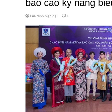
báo cáo kỹ năng biể
Gia đình hiện đại
1