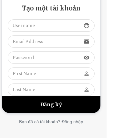
Tạo một tài khoản
face
email
visibility
perm_identity
perm_identity
Bạn đã có tài khoản? Đăng nhập