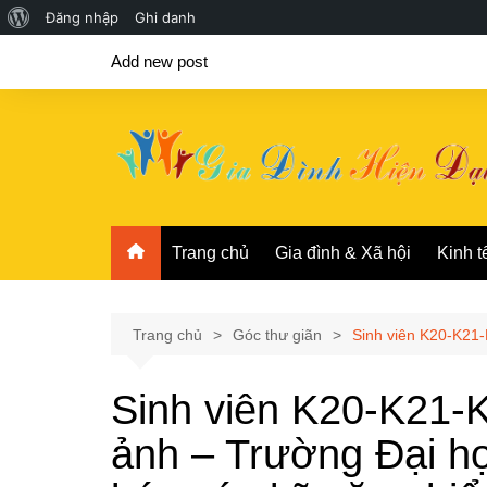
Giới
Đăng nhập
Ghi danh
Chuyển
thiệu
Add new post
đến
về
phần
WordPress
nội
dung
Trang chủ
Gia đình & Xã hội
Kinh t
Trang chủ
Góc thư giãn
Sinh viên K20-K21
Sinh viên K20-K21-
ảnh – Trường Đại h