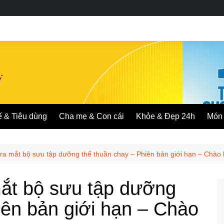
ế & Tiêu dùng
Cha mẹ & Con cái
Khỏe & Đẹp 24h
Món 
a mắt bộ sưu tập dưỡng thể thuần chay – Phiên bản giới hạn – Chào
ắt bộ sưu tập dưỡng
iên bản giới hạn – Chào