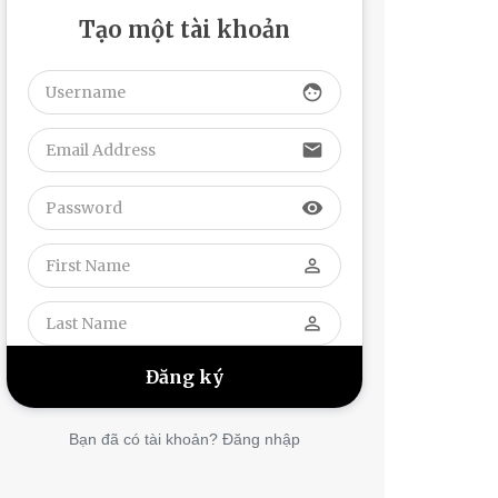
Tạo một tài khoản
face
email
visibility
perm_identity
perm_identity
Bạn đã có tài khoản? Đăng nhập