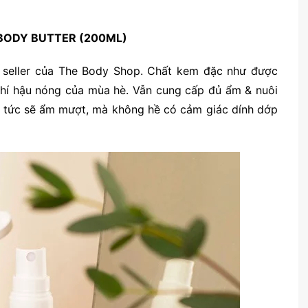
BODY BUTTER (200ML)
t seller của The Body Shop. Chất kem đặc như được
khí hậu nóng của mùa hè. Vẫn cung cấp đủ ẩm & nuôi
p tức sẽ ẩm mượt, mà không hề có cảm giác dính dớp