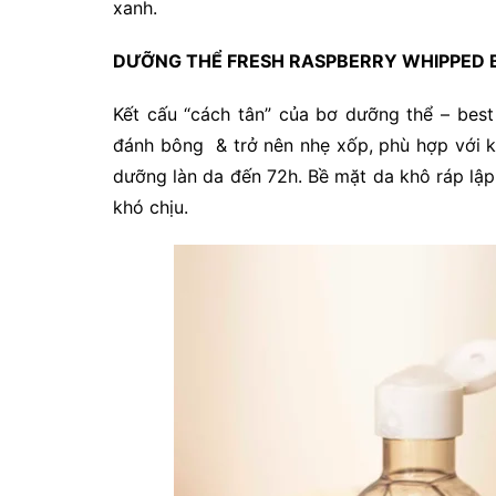
xanh.
DƯỠNG THỂ FRESH RASPBERRY WHIPPED 
Kết cấu “cách tân” của bơ dưỡng thể – bes
đánh bông & trở nên nhẹ xốp, phù hợp với 
dưỡng làn da đến 72h. Bề mặt da khô ráp lậ
khó chịu.