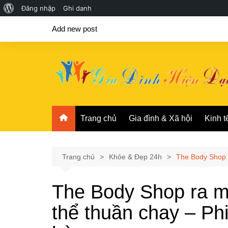
Giới
Đăng nhập
Ghi danh
Chuyển
thiệu
Add new post
đến
về
phần
WordPress
nội
dung
Trang chủ
Gia đình & Xã hội
Kinh t
Trang chủ
Khỏe & Đẹp 24h
The Body Shop r
The Body Shop ra m
thể thuần chay – Ph