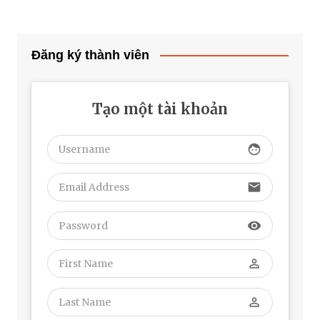
Đăng ký thành viên
Tạo một tài khoản
face
email
visibility
perm_identity
perm_identity