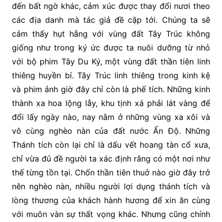
đến bất ngờ khác, cảm xúc được thay đổi nươi theo
các địa danh mà tác giả đề cập tới. Chúng ta sẽ
cảm thấy hụt hẫng với vùng đất Tây Trúc không
giống như trong ký ức được ta nuôi dưỡng từ nhỏ
với bộ phim Tây Du Ký, một vùng đất thần tiên linh
thiêng huyền bí. Tây Trúc linh thiêng trong kinh kệ
và phim ảnh giờ đây chỉ còn là phế tích. Những kinh
thành xa hoa lộng lẫy, khu tịnh xá phải lát vàng để
đổi lấy ngày nào, nay nằm ở những vùng xa xôi và
vô cùng nghèo nàn của đất nước Ấn Độ. Những
Thánh tích còn lại chỉ là dấu vết hoang tàn cổ xưa,
chỉ vừa đủ đề người ta xác định rằng có một nơi như
thế từng tồn tại. Chốn thần tiên thuở nào giờ đây trở
nên nghèo nàn, nhiều người lợi dụng thánh tích và
lòng thương của khách hành hương để xin ăn cùng
với muôn vàn sự thất vọng khác. Nhưng cũng chính