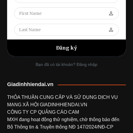
perm_identity
perm_identity
Bạn đã có tài khoản? Đăng nhập
Giadinhhiendai.vn
THỎA THUẬN CUNG CẤP VÀ SỬ DỤNG DỊCH VỤ
MẠNG XÃ HỘI
GIADINHHIENDAI.VN
CÔNG TY CP QUẢNG CÁO CAM
MXH đang hoạt động thử nghiệm, chờ thông báo đến
Bộ Thông tin & Truyền thông NĐ 147/2024/NĐ-CP