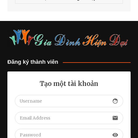
Đăng ký thành viên
Tạo một tài khoản
face
email
visibility