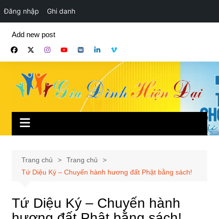
Đăng nhập
Ghi danh
Chuyển
Add new post
đến
phần
nội
dung
Trang chủ
Trang chủ
Tứ Diệu Ký – Chuyến hành hương đất Phật bằng sách!
Tứ Diệu Ký – Chuyến hành
hương đất Phật bằng sách!