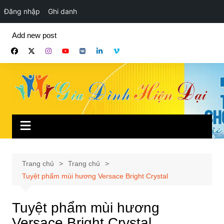
Đăng nhập
Ghi danh
Chuyển
Add new post
đến
phần
nội
dung
Trang chủ
Trang chủ
Tuyệt phẩm mùi hương Versace Bright Crystal
Tuyệt phẩm mùi hương
Versace Bright Crystal