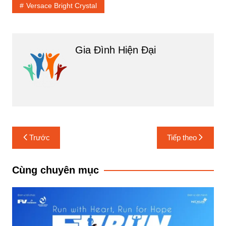
Versace Bright Crystal
Gia Đình Hiện Đại
Điều
Trước
Tiếp theo
hướng
bài
Cùng chuyên mục
viết