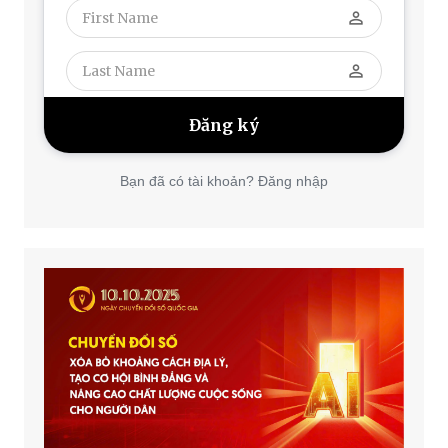
perm_identity
perm_identity
Bạn đã có tài khoản? Đăng nhập