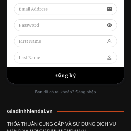
email
visibility
perm_identity
perm_identity
Bạn đã có tài khoản? Đăng nhập
Giadinhhiendai.vn
THỎA THUẬN CUNG CẤP VÀ SỬ DỤNG DỊCH VỤ