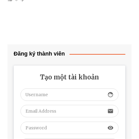
Đăng ký thành viên
Tạo một tài khoản
face
email
visibility