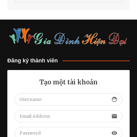
Đăng ký thành viên
Tạo một tài khoản
face
email
visibility