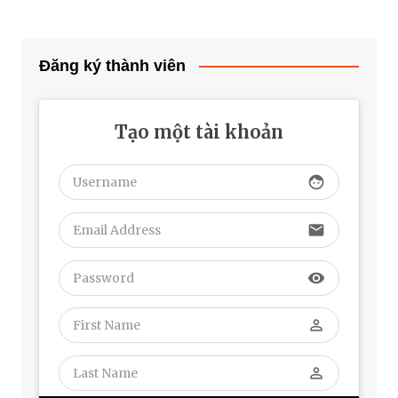
Đăng ký thành viên
Tạo một tài khoản
face
email
visibility
perm_identity
perm_identity