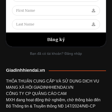
perm_identity
perm_identity
Bạn đã có tài khoản? Đăng nhập
Giadinhhiendai.vn
THỎA THUẬN CUNG CẤP VÀ SỬ DỤNG DỊCH VỤ
MẠNG XÃ HỘI
GIADINHHIENDAI.VN
CÔNG TY CP QUẢNG CÁO CAM
MXH đang hoạt động thử nghiệm, chờ thông báo đến
Bộ Thông tin & Truyền thông NĐ 147/2024/NĐ-CP