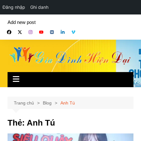
Đăng nhập
Ghi danh
Chuyển
Add new post
đến
phần
nội
dung
Trang chủ
Blog
Anh Tú
Thẻ:
Anh Tú