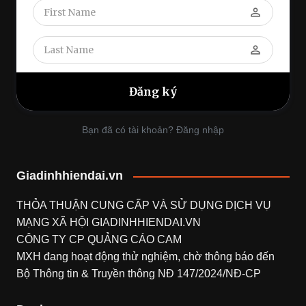
perm_identity
perm_identity
Bạn đã có tài khoản? Đăng nhập
Giadinhhiendai.vn
THỎA THUẬN CUNG CẤP VÀ SỬ DỤNG DỊCH VỤ
MẠNG XÃ HỘI
GIADINHHIENDAI.VN
CÔNG TY CP QUẢNG CÁO CAM
MXH đang hoạt động thử nghiệm, chờ thông báo đến
Bộ Thông tin & Truyền thông NĐ 147/2024/NĐ-CP