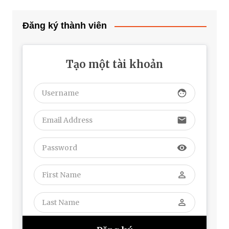
Đăng ký thành viên
Tạo một tài khoản
face
email
visibility
perm_identity
perm_identity