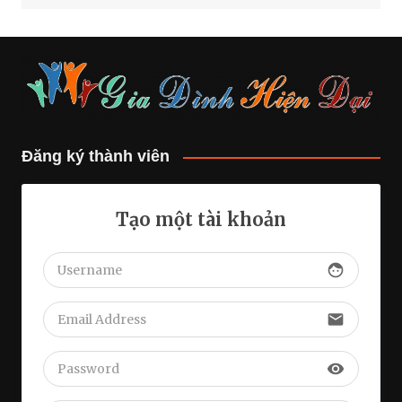
Đăng ký thành viên
Tạo một tài khoản
face
email
visibility