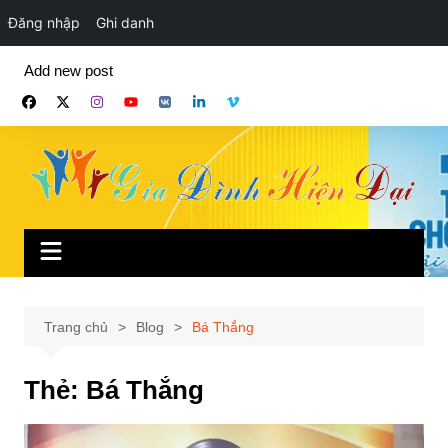
Đăng nhập
Ghi danh
Chuyển
Add new post
đến
phần
nội
dung
Trang chủ
Blog
Bá Thắng
Thẻ:
Bá Thắng