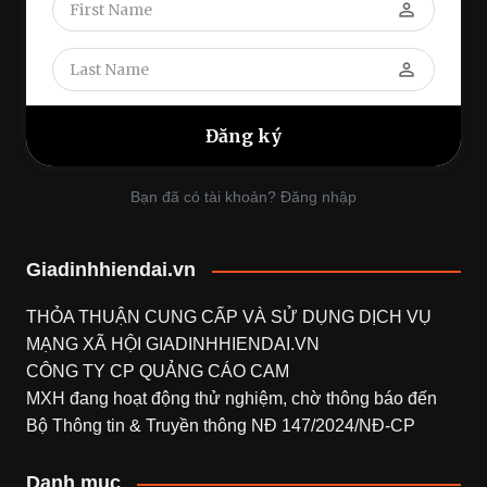
perm_identity
perm_identity
Bạn đã có tài khoản? Đăng nhập
Giadinhhiendai.vn
THỎA THUẬN CUNG CẤP VÀ SỬ DỤNG DỊCH VỤ
MẠNG XÃ HỘI
GIADINHHIENDAI.VN
CÔNG TY CP QUẢNG CÁO CAM
MXH đang hoạt động thử nghiệm, chờ thông báo đến
Bộ Thông tin & Truyền thông NĐ 147/2024/NĐ-CP
Danh mục