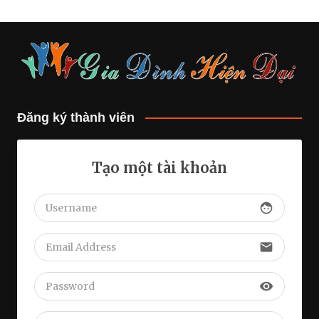
Đăng ký thành viên
Tạo một tài khoản
face
email
visibility