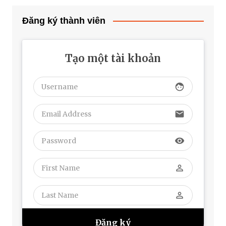
Đăng ký thành viên
Tạo một tài khoản
face
email
visibility
perm_identity
perm_identity