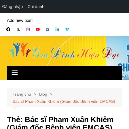
Đăng nhập
Ghi danh
Chuyển
Add new post
đến
phần
nội
dung
Trang chủ
Blog
Bác sĩ Phạm Xuân Khiêm (Giám đốc Bệnh viện EMCAS)
Thẻ:
Bác sĩ Phạm Xuân Khiêm
(Giám đốc Bệnh viện EMCAS)