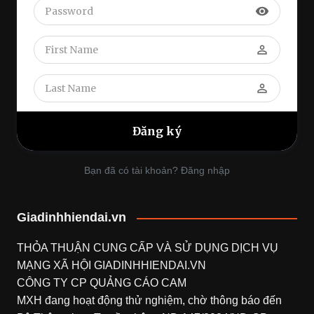
visibility
perm_identity
perm_identity
Bạn đã có tài khoản? Đăng nhập
Giadinhhiendai.vn
THỎA THUẬN CUNG CẤP VÀ SỬ DỤNG DỊCH VỤ
MẠNG XÃ HỘI
GIADINHHIENDAI.VN
CÔNG TY CP QUẢNG CÁO CAM
MXH đang hoạt động thử nghiệm, chờ thông báo đến