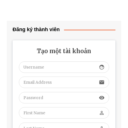
Đăng ký thành viên
Tạo một tài khoản
face
email
visibility
perm_identity