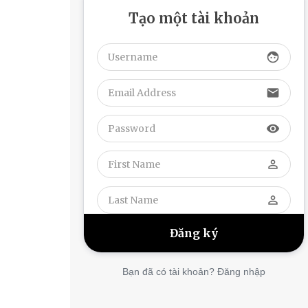
Tạo một tài khoản
face
email
visibility
perm_identity
perm_identity
Bạn đã có tài khoản? Đăng nhập