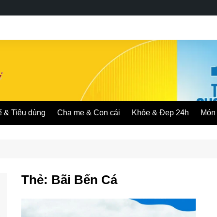
ế & Tiêu dùng
Cha mẹ & Con cái
Khỏe & Đẹp 24h
Món 
Thẻ:
Bãi Bến Cá