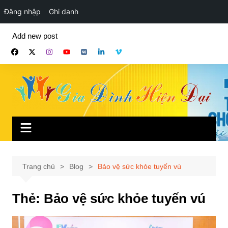
Đăng nhập
Ghi danh
Chuyển
Add new post
đến
phần
nội
dung
Trang chủ
Blog
Bảo vệ sức khỏe tuyến vú
Thẻ:
Bảo vệ sức khỏe tuyến vú