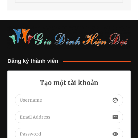
Đăng ký thành viên
Tạo một tài khoản
face
email
visibility