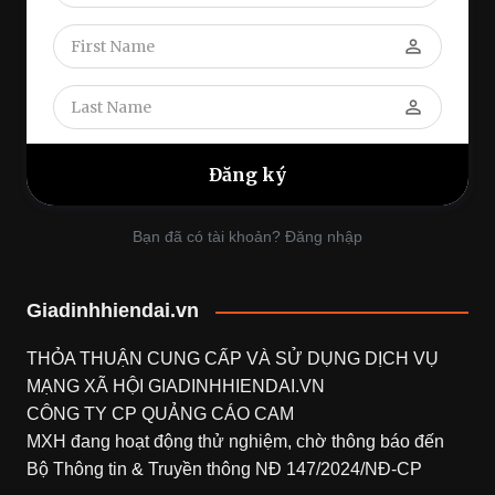
perm_identity
perm_identity
Bạn đã có tài khoản? Đăng nhập
Giadinhhiendai.vn
THỎA THUẬN CUNG CẤP VÀ SỬ DỤNG DỊCH VỤ
MẠNG XÃ HỘI
GIADINHHIENDAI.VN
CÔNG TY CP QUẢNG CÁO CAM
MXH đang hoạt động thử nghiệm, chờ thông báo đến
Bộ Thông tin & Truyền thông NĐ 147/2024/NĐ-CP