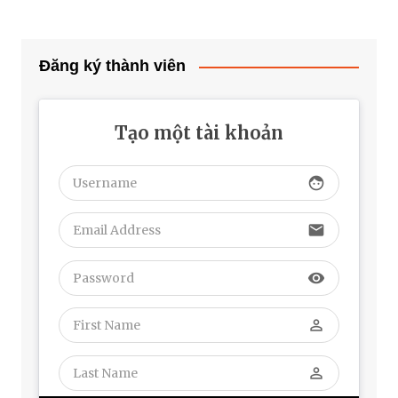
Đăng ký thành viên
Tạo một tài khoản
face
email
visibility
perm_identity
perm_identity