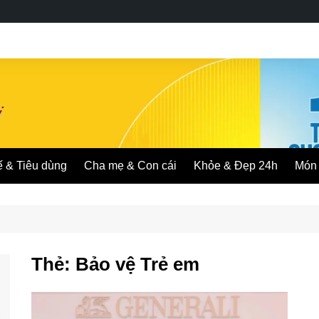
ế & Tiêu dùng
Cha mẹ & Con cái
Khỏe & Đẹp 24h
Món 
Thẻ:
Bảo vệ Trẻ em