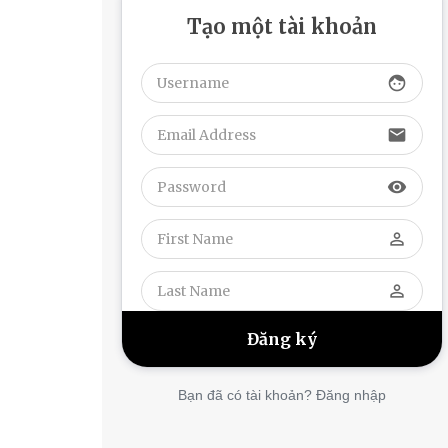
Tạo một tài khoản
face
email
visibility
perm_identity
perm_identity
Bạn đã có tài khoản? Đăng nhập