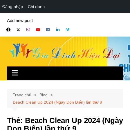
Đăng nhập
Ghi danh
Chuyển
Add new post
đến
phần
nội
dung
Trang chủ
Blog
Beach Clean Up 2024 (Ngày Dọn Biển) lần thứ 9
Thẻ:
Beach Clean Up 2024 (Ngày
Dọn Biển) lần thứ 9