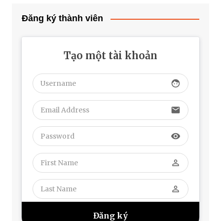
Đăng ký thành viên
Tạo một tài khoản
face
email
visibility
perm_identity
perm_identity