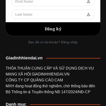
perm_identity
perm_identity
Bạn đã có tài khoản? Đăng nhập
Giadinhhiendai.vn
THỎA THUẬN CUNG CẤP VÀ SỬ DỤNG DỊCH VỤ
MẠNG XÃ HỘI
GIADINHHIENDAI.VN
CÔNG TY CP QUẢNG CÁO CAM
MXH đang hoạt động thử nghiệm, chờ thông báo đến
Bộ Thông tin & Truyền thông NĐ 147/2024/NĐ-CP
Danh mục