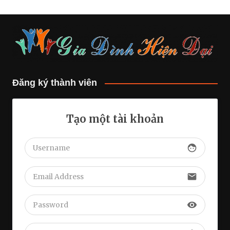
Đăng ký thành viên
Tạo một tài khoản
face
email
visibility