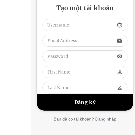
Tạo một tài khoản
face
email
visibility
perm_identity
perm_identity
Bạn đã có tài khoản? Đăng nhập