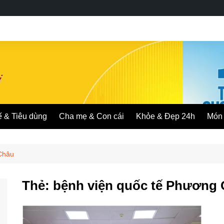
ế & Tiêu dùng
Cha mẹ & Con cái
Khỏe & Đẹp 24h
Món 
Châu
Thẻ:
bệnh viện quốc tế Phương