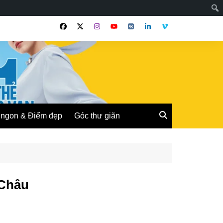
ngon & Điểm đẹp
Góc thư giãn
 Châu