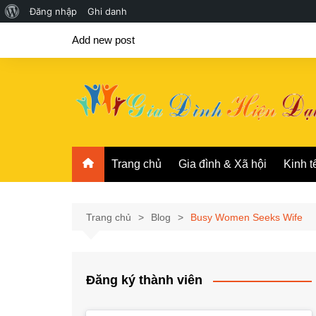
Giới
Đăng nhập
Ghi danh
Chuyển
thiệu
Add new post
đến
về
phần
WordPress
nội
dung
Trang chủ
Gia đình & Xã hội
Kinh t
Trang chủ
Blog
Busy Women Seeks Wife
Đăng ký thành viên