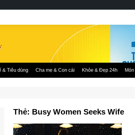
ế & Tiêu dùng
Cha mẹ & Con cái
Khỏe & Đẹp 24h
Món 
Thẻ:
Busy Women Seeks Wife