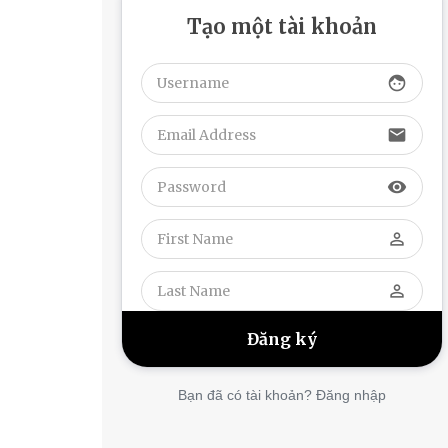
Tạo một tài khoản
face
email
visibility
perm_identity
perm_identity
Bạn đã có tài khoản? Đăng nhập