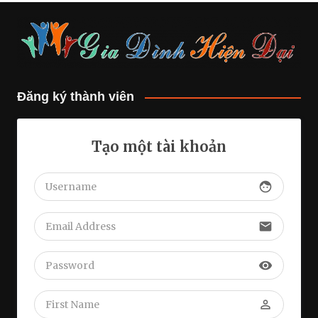
Đăng ký thành viên
Tạo một tài khoản
face
email
visibility
perm_identity