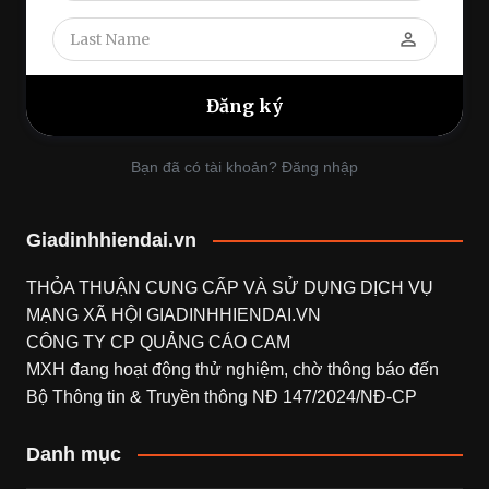
perm_identity
Bạn đã có tài khoản? Đăng nhập
Giadinhhiendai.vn
THỎA THUẬN CUNG CẤP VÀ SỬ DỤNG DỊCH VỤ
MẠNG XÃ HỘI
GIADINHHIENDAI.VN
CÔNG TY CP QUẢNG CÁO CAM
MXH đang hoạt động thử nghiệm, chờ thông báo đến
Bộ Thông tin & Truyền thông NĐ 147/2024/NĐ-CP
Danh mục