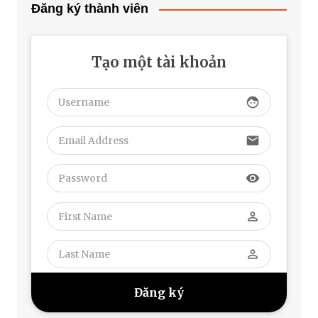
Đăng ký thành viên
Tạo một tài khoản
face
email
visibility
perm_identity
perm_identity