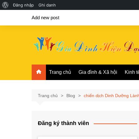
Giới
Đăng nhập
Ghi danh
Chuyển
thiệu
Add new post
đến
về
phần
WordPress
nội
dung
Trang chủ
Gia đình & Xã hội
Kinh t
Trang chủ
Blog
chiến dịch Dinh Dưỡng Là
Đăng ký thành viên