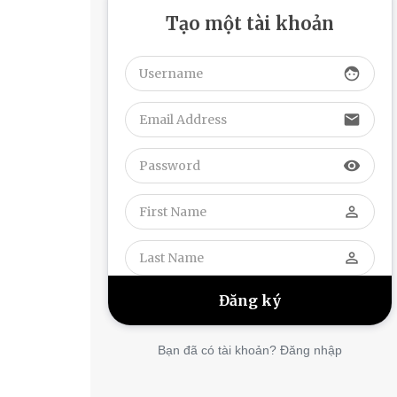
Tạo một tài khoản
face
email
visibility
perm_identity
perm_identity
Bạn đã có tài khoản? Đăng nhập