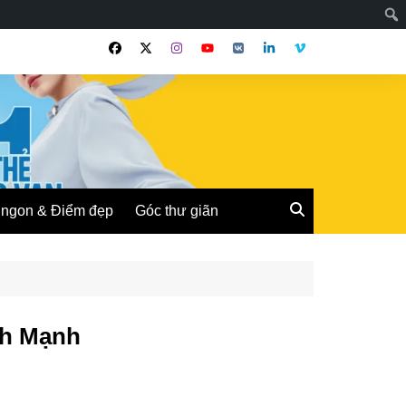
ngon & Điểm đẹp
Góc thư giãn
nh Mạnh