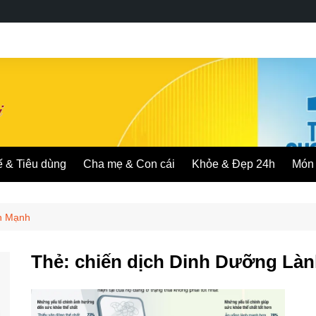
ế & Tiêu dùng
Cha mẹ & Con cái
Khỏe & Đẹp 24h
Món 
nh Mạnh
Thẻ:
chiến dịch Dinh Dưỡng Là