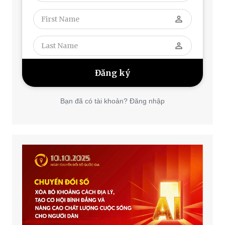
perm_identity
perm_identity
Bạn đã có tài khoản? Đăng nhập