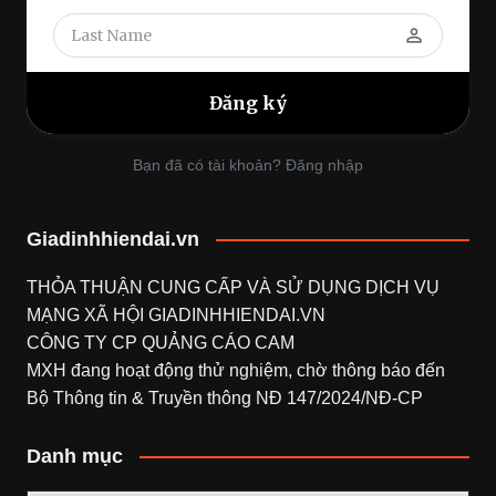
perm_identity
Bạn đã có tài khoản? Đăng nhập
Giadinhhiendai.vn
THỎA THUẬN CUNG CẤP VÀ SỬ DỤNG DỊCH VỤ
MẠNG XÃ HỘI
GIADINHHIENDAI.VN
CÔNG TY CP QUẢNG CÁO CAM
MXH đang hoạt động thử nghiệm, chờ thông báo đến
Bộ Thông tin & Truyền thông NĐ 147/2024/NĐ-CP
Danh mục