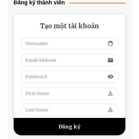
Đăng ký thành viên
Tạo một tài khoản
face
email
visibility
perm_identity
perm_identity