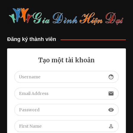
Đăng ký thành viên
Tạo một tài khoản
face
email
visibility
perm_identity