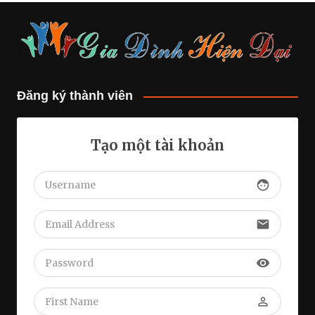
Đăng ký thành viên
Tạo một tài khoản
face
email
visibility
perm_identity