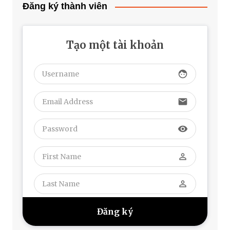
Đăng ký thành viên
Tạo một tài khoản
face
email
visibility
perm_identity
perm_identity