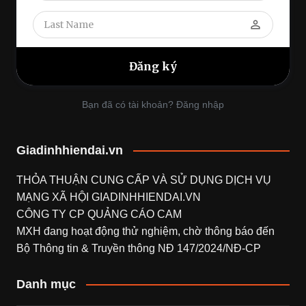
perm_identity
Bạn đã có tài khoản? Đăng nhập
Giadinhhiendai.vn
THỎA THUẬN CUNG CẤP VÀ SỬ DỤNG DỊCH VỤ
MẠNG XÃ HỘI
GIADINHHIENDAI.VN
CÔNG TY CP QUẢNG CÁO CAM
MXH đang hoạt động thử nghiệm, chờ thông báo đến
Bộ Thông tin & Truyền thông NĐ 147/2024/NĐ-CP
Danh mục