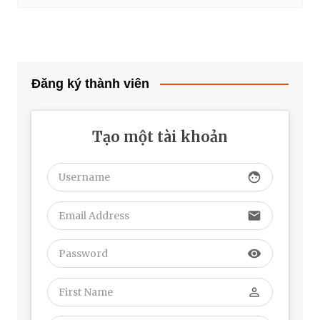
Đăng ký thành viên
Tạo một tài khoản
face
email
visibility
perm_identity