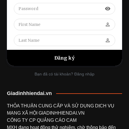
visibility
perm_identity
perm_identity
Bạn đã có tài khoản? Đăng nhập
Giadinhhiendai.vn
THỎA THUẬN CUNG CẤP VÀ SỬ DỤNG DỊCH VỤ
MẠNG XÃ HỘI
GIADINHHIENDAI.VN
CÔNG TY CP QUẢNG CÁO CAM
MXH đang hoạt động thử nghiệm, chờ thông báo đến