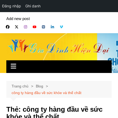
Đăng nhập
Ghi danh
Chuyển
Add new post
đến
phần
nội
dung
Trang chủ
Blog
công ty hàng đầu về sức khỏe và thể chất
Thẻ:
công ty hàng đầu về sức
khỏe và thể chất