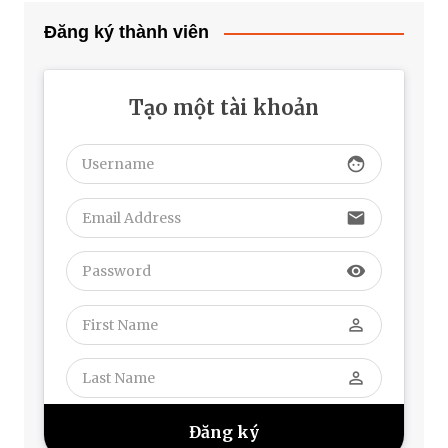
Đăng ký thành viên
Tạo một tài khoản
face
email
visibility
perm_identity
perm_identity