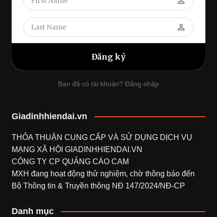
perm_identity
perm_identity
Bạn đã có tài khoản? Đăng nhập
Giadinhhiendai.vn
THỎA THUẬN CUNG CẤP VÀ SỬ DỤNG DỊCH VỤ
MẠNG XÃ HỘI
GIADINHHIENDAI.VN
CÔNG TY CP QUẢNG CÁO CAM
MXH đang hoạt động thử nghiệm, chờ thông báo đến
Bộ Thông tin & Truyền thông NĐ 147/2024/NĐ-CP
Danh mục