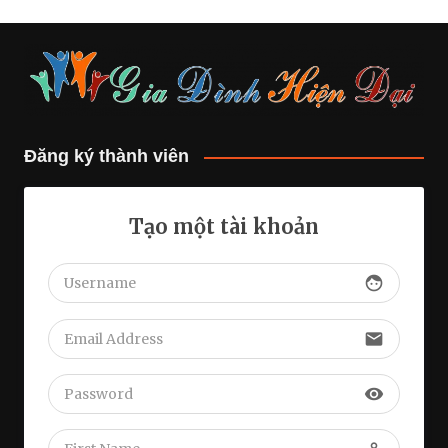
Đăng ký thành viên
Tạo một tài khoản
face
email
visibility