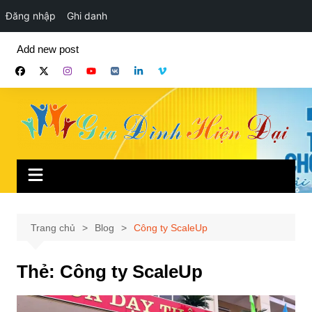
Đăng nhập
Ghi danh
Chuyển
Add new post
đến
phần
nội
dung
Trang chủ
Blog
Công ty ScaleUp
Thẻ:
Công ty ScaleUp