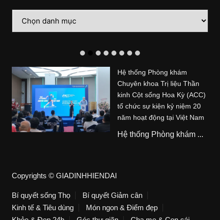
Danh
mục
Hệ thống Phòng khám
Chuyên khoa Trị liệu Thần
kinh Cột sống Hoa Kỳ (ACC)
tổ chức sự kiện kỷ niệm 20
năm hoạt động tại Việt Nam
Hệ thống Phòng khám ...
Copyrights © GIADINHHIENDAI
Bí quyết sống Thọ
Bí quyết Giảm cân
Kinh tế & Tiêu dùng
Món ngon & Điểm đẹp
Khỏe & Đẹp 24h
Góc thư giãn
Cha mẹ & Con cái