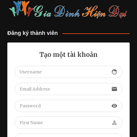
Đăng ký thành viên
Tạo một tài khoản
face
email
visibility
perm_identity