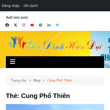
Đăng nhập
Ghi danh
Chuyển
Add new post
đến
phần
nội
dung
Trang chủ
Blog
Cung Phổ Thiên
Thẻ:
Cung Phổ Thiên