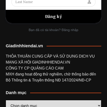
perm_identity
Bạn đã có tài khoản? Đăng nhập
Giadinhhiendai.vn
THỎA THUẬN CUNG CẤP VÀ SỬ DỤNG DỊCH VỤ
MẠNG XÃ HỘI
GIADINHHIENDAI.VN
CÔNG TY CP QUẢNG CÁO CAM
MXH đang hoạt động thử nghiệm, chờ thông báo đến
Bộ Thông tin & Truyền thông NĐ 147/2024/NĐ-CP
Danh mục
Danh