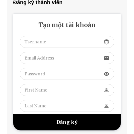
Đăng ký thành viên
Tạo một tài khoản
face
email
visibility
perm_identity
perm_identity