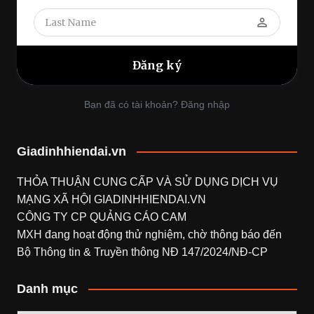
perm_identity
Bạn đã có tài khoản? Đăng nhập
Giadinhhiendai.vn
THỎA THUẬN CUNG CẤP VÀ SỬ DỤNG DỊCH VỤ
MẠNG XÃ HỘI
GIADINHHIENDAI.VN
CÔNG TY CP QUẢNG CÁO CAM
MXH đang hoạt động thử nghiệm, chờ thông báo đến
Bộ Thông tin & Truyền thông NĐ 147/2024/NĐ-CP
Danh mục