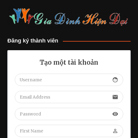
Đăng ký thành viên
Tạo một tài khoản
face
email
visibility
perm_identity