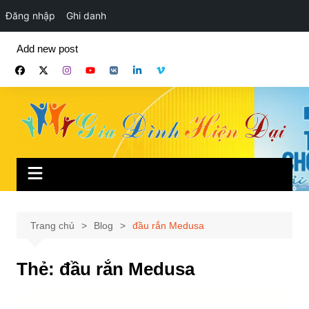
Đăng nhập
Ghi danh
Chuyển
Add new post
đến
phần
nội
dung
Trang chủ
Blog
đầu rắn Medusa
Thẻ:
đầu rắn Medusa