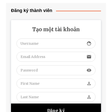
Đăng ký thành viên
Tạo một tài khoản
face
email
visibility
perm_identity
perm_identity