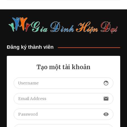
Đăng ký thành viên
Tạo một tài khoản
face
email
visibility