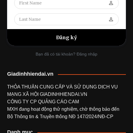
perm_identity
perm_identity
Bạn đã có tài khoản? Đăng nhập
Giadinhhiendai.vn
THỎA THUẬN CUNG CẤP VÀ SỬ DỤNG DỊCH VỤ
MẠNG XÃ HỘI
GIADINHHIENDAI.VN
CÔNG TY CP QUẢNG CÁO CAM
MXH đang hoạt động thử nghiệm, chờ thông báo đến
Bộ Thông tin & Truyền thông NĐ 147/2024/NĐ-CP
Danh mục