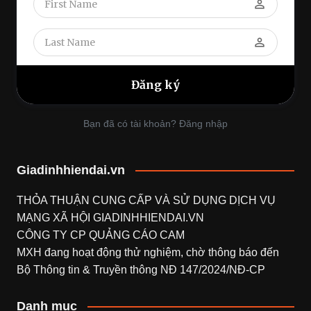
perm_identity
perm_identity
Bạn đã có tài khoản? Đăng nhập
Giadinhhiendai.vn
THỎA THUẬN CUNG CẤP VÀ SỬ DỤNG DỊCH VỤ
MẠNG XÃ HỘI
GIADINHHIENDAI.VN
CÔNG TY CP QUẢNG CÁO CAM
MXH đang hoạt động thử nghiệm, chờ thông báo đến
Bộ Thông tin & Truyền thông NĐ 147/2024/NĐ-CP
Danh mục