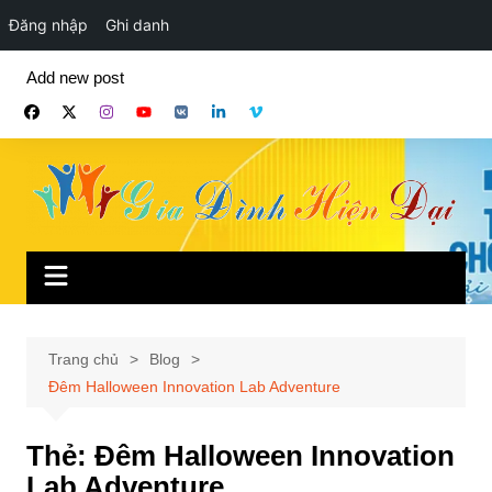
Đăng nhập
Ghi danh
Chuyển
Add new post
đến
phần
nội
dung
Trang chủ
Blog
Đêm Halloween Innovation Lab Adventure
Thẻ:
Đêm Halloween Innovation
Lab Adventure