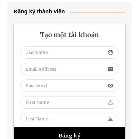
Đăng ký thành viên
Tạo một tài khoản
face
email
visibility
perm_identity
perm_identity