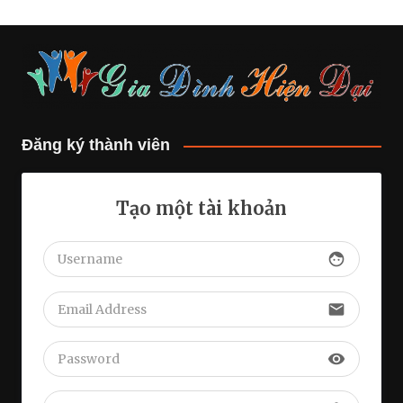
Đăng ký thành viên
Tạo một tài khoản
face
email
visibility