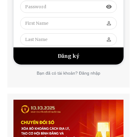
visibility
perm_identity
perm_identity
Bạn đã có tài khoản? Đăng nhập