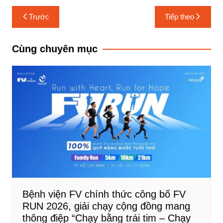
Điều
Trước
Tiếp theo
hướng
bài
Cùng chuyên mục
viết
Bệnh viện FV chính thức công bố FV
RUN 2026, giải chạy cộng đồng mang
thông điệp “Chạy bằng trái tim – Chạy