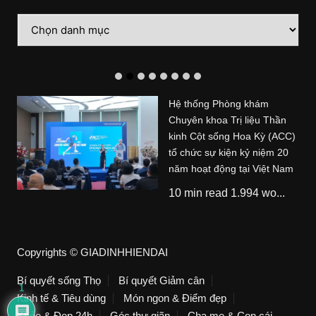
Danh
mục
Hệ thống Phòng khám
Chuyên khoa Trị liệu Thần
kinh Cột sống Hoa Kỳ (ACC)
tổ chức sự kiện kỷ niệm 20
năm hoạt động tại Việt Nam
10 min read 1.994 wo...
Copyrights © GIADINHHIENDAI
Bí quyết sống Thọ
Bí quyết Giảm cân
1
Kinh tế & Tiêu dùng
Món ngon & Điểm đẹp
Khỏe & Đẹp 24h
Góc thư giãn
Cha mẹ & Con cái