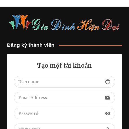
Đăng ký thành viên
Tạo một tài khoản
face
email
visibility