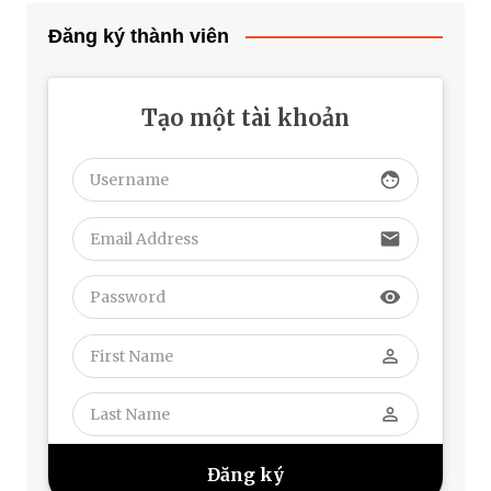
Đăng ký thành viên
Tạo một tài khoản
face
email
visibility
perm_identity
perm_identity