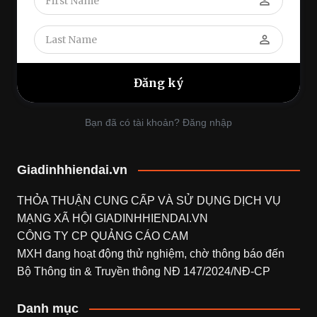
perm_identity
perm_identity
Bạn đã có tài khoản? Đăng nhập
Giadinhhiendai.vn
THỎA THUẬN CUNG CẤP VÀ SỬ DỤNG DỊCH VỤ
MẠNG XÃ HỘI
GIADINHHIENDAI.VN
CÔNG TY CP QUẢNG CÁO CAM
MXH đang hoạt động thử nghiệm, chờ thông báo đến
Bộ Thông tin & Truyền thông NĐ 147/2024/NĐ-CP
Danh mục