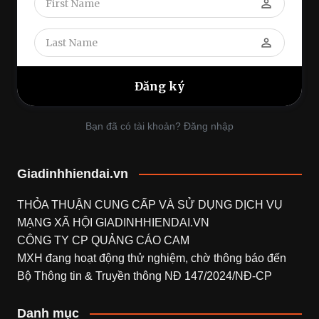
perm_identity
perm_identity
Bạn đã có tài khoản? Đăng nhập
Giadinhhiendai.vn
THỎA THUẬN CUNG CẤP VÀ SỬ DỤNG DỊCH VỤ
MẠNG XÃ HỘI
GIADINHHIENDAI.VN
CÔNG TY CP QUẢNG CÁO CAM
MXH đang hoạt động thử nghiệm, chờ thông báo đến
Bộ Thông tin & Truyền thông NĐ 147/2024/NĐ-CP
Danh mục