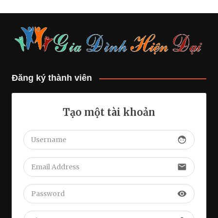
Đăng ký thành viên
Tạo một tài khoản
face
email
visibility