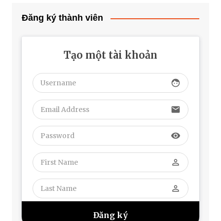
Đăng ký thành viên
Tạo một tài khoản
face
email
visibility
perm_identity
perm_identity