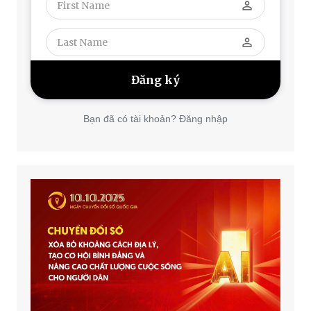
perm_identity
perm_identity
Bạn đã có tài khoản? Đăng nhập