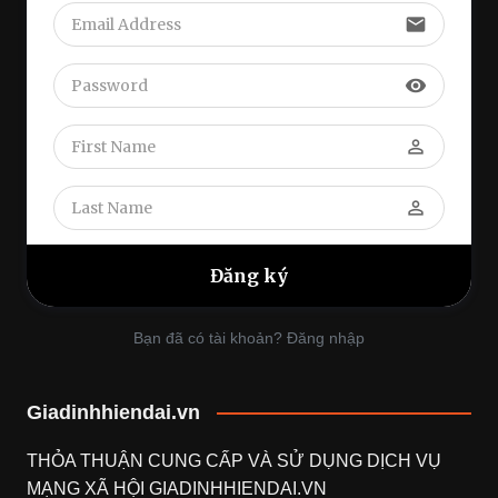
email
visibility
perm_identity
perm_identity
Bạn đã có tài khoản? Đăng nhập
Giadinhhiendai.vn
THỎA THUẬN CUNG CẤP VÀ SỬ DỤNG DỊCH VỤ
MẠNG XÃ HỘI
GIADINHHIENDAI.VN