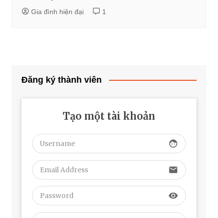
Gia đình hiện đại
1
Đăng ký thành viên
Tạo một tài khoản
face
email
visibility