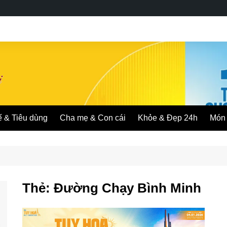
ế & Tiêu dùng
Cha mẹ & Con cái
Khỏe & Đẹp 24h
Món 
Thẻ:
Đường Chạy Bình Minh