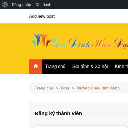
Giới
Đăng nhập
Ghi danh
Chuyển
thiệu
Add new post
đến
về
phần
WordPress
nội
dung
Trang chủ
Gia đình & Xã hội
Kinh t
Trang chủ
Blog
Đường Chạy Bình Minh
Đăng ký thành viên