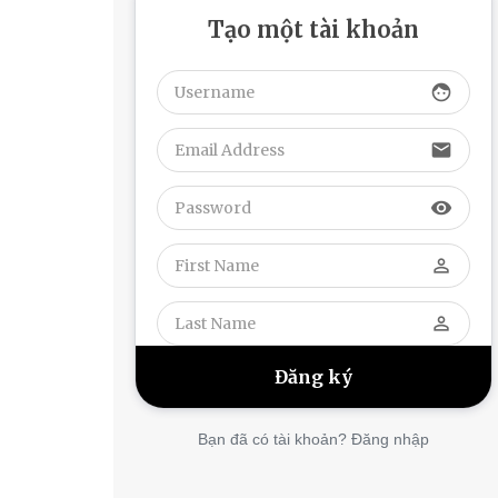
Tạo một tài khoản
face
email
visibility
perm_identity
perm_identity
Bạn đã có tài khoản? Đăng nhập