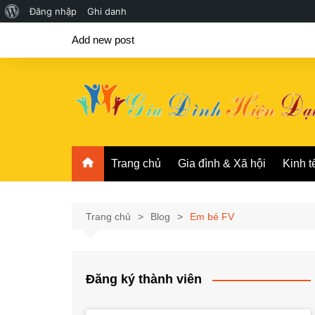
Giới
Đăng nhập
Ghi danh
Chuyển
thiệu
Add new post
đến
về
phần
WordPress
nội
dung
Trang chủ
Gia đình & Xã hội
Kinh t
Trang chủ
Blog
Em bé FV
Đăng ký thành viên