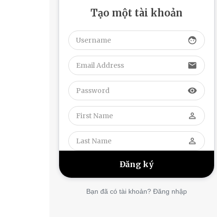
Tạo một tài khoản
face
email
visibility
perm_identity
perm_identity
Bạn đã có tài khoản? Đăng nhập