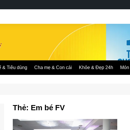
ế & Tiêu dùng
Cha mẹ & Con cái
Khỏe & Đẹp 24h
Món 
Thẻ:
Em bé FV