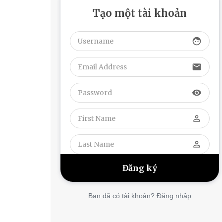
Tạo một tài khoản
face
email
visibility
perm_identity
perm_identity
Bạn đã có tài khoản? Đăng nhập