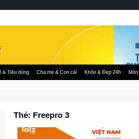
ế & Tiêu dùng
Cha mẹ & Con cái
Khỏe & Đẹp 24h
Món 
Thẻ:
Freepro 3