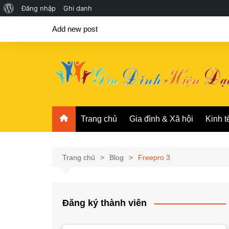
Giới
Đăng nhập
Ghi danh
Chuyển
thiệu
Add new post
đến
về
phần
WordPress
nội
dung
Trang chủ
Gia đình & Xã hội
Kinh t
Trang chủ
Blog
Freepro 3
Đăng ký thành viên