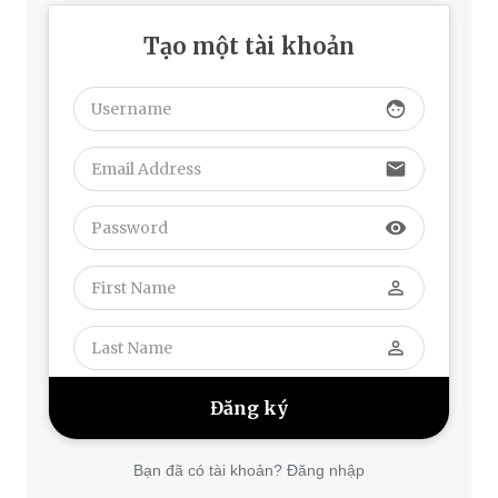
Tạo một tài khoản
face
email
visibility
perm_identity
perm_identity
Bạn đã có tài khoản? Đăng nhập