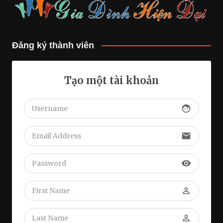
Đăng ký thành viên
Tạo một tài khoản
face
email
visibility
perm_identity
perm_identity