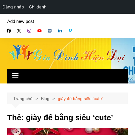
Đăng nhập
Ghi danh
Chuyển
Add new post
đến
phần
nội
dung
Trang chủ
Blog
giày đế bằng siêu ‘cute’
Thẻ:
giày đế bằng siêu ‘cute’