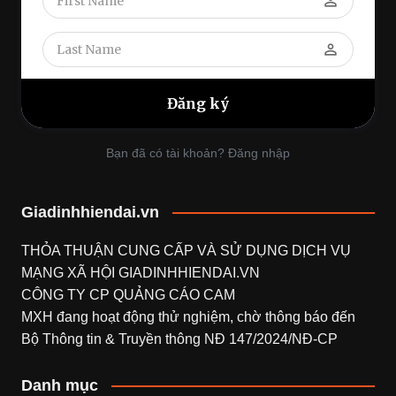
perm_identity
perm_identity
Bạn đã có tài khoản? Đăng nhập
Giadinhhiendai.vn
THỎA THUẬN CUNG CẤP VÀ SỬ DỤNG DỊCH VỤ
MẠNG XÃ HỘI
GIADINHHIENDAI.VN
CÔNG TY CP QUẢNG CÁO CAM
MXH đang hoạt động thử nghiệm, chờ thông báo đến
Bộ Thông tin & Truyền thông NĐ 147/2024/NĐ-CP
Danh mục