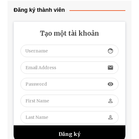
Đăng ký thành viên
Tạo một tài khoản
face
email
visibility
perm_identity
perm_identity