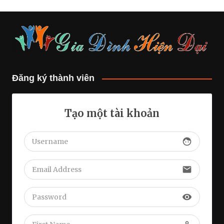
Đăng ký thành viên
Tạo một tài khoản
face
email
visibility