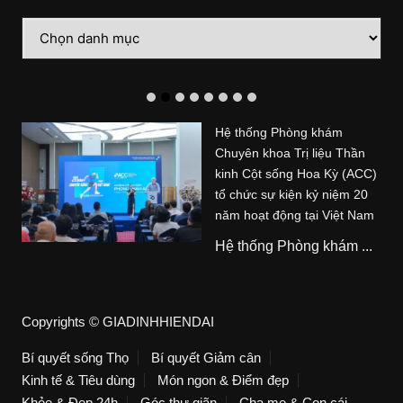
Danh
mục
Hệ thống Phòng khám
Chuyên khoa Trị liệu Thần
kinh Cột sống Hoa Kỳ (ACC)
tổ chức sự kiện kỷ niệm 20
năm hoạt động tại Việt Nam
Hệ thống Phòng khám ...
Copyrights © GIADINHHIENDAI
Bí quyết sống Thọ
Bí quyết Giảm cân
Kinh tế & Tiêu dùng
Món ngon & Điểm đẹp
Khỏe & Đẹp 24h
Góc thư giãn
Cha mẹ & Con cái