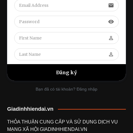
email
visibility
perm_identity
perm_identity
Bạn đã có tài khoản? Đăng nhập
Giadinhhiendai.vn
THỎA THUẬN CUNG CẤP VÀ SỬ DỤNG DỊCH VỤ
MẠNG XÃ HỘI
GIADINHHIENDAI.VN