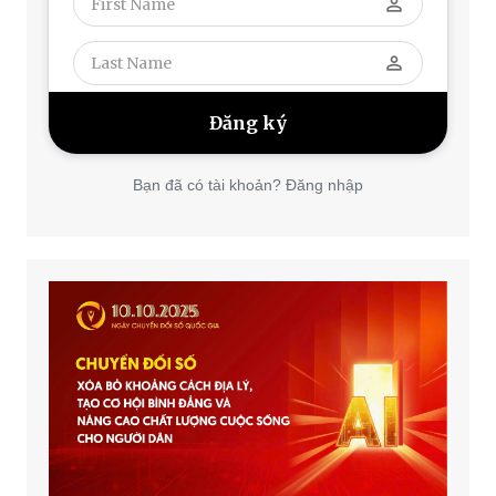
perm_identity
perm_identity
Bạn đã có tài khoản? Đăng nhập