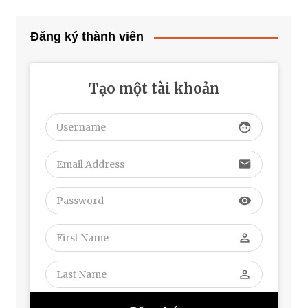
Đăng ký thành viên
Tạo một tài khoản
face
email
visibility
perm_identity
perm_identity