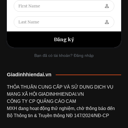
perm_identity
perm_identity
Bạn đã có tài khoản? Đăng nhập
Giadinhhiendai.vn
THỎA THUẬN CUNG CẤP VÀ SỬ DỤNG DỊCH VỤ
MẠNG XÃ HỘI
GIADINHHIENDAI.VN
CÔNG TY CP QUẢNG CÁO CAM
MXH đang hoạt động thử nghiệm, chờ thông báo đến
Bộ Thông tin & Truyền thông NĐ 147/2024/NĐ-CP