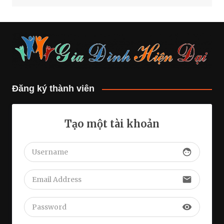
Đăng ký thành viên
Tạo một tài khoản
face
email
visibility