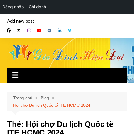
Đăng nhập
Ghi danh
Chuyển
Add new post
đến
phần
nội
dung
Trang chủ
Blog
Hội chợ Du lịch Quốc tế ITE HCMC 2024
Thẻ:
Hội chợ Du lịch Quốc tế
ITE HCMC 2024