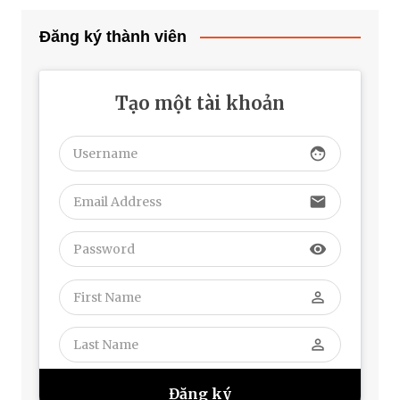
Đăng ký thành viên
Tạo một tài khoản
face
email
visibility
perm_identity
perm_identity