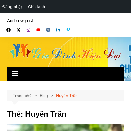
Đăng nhập
Ghi danh
Chuyển
Add new post
đến
phần
nội
dung
Trang chủ
Blog
Huyền Trân
Thẻ:
Huyền Trân