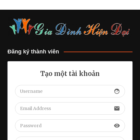
Đăng ký thành viên
Tạo một tài khoản
face
email
visibility