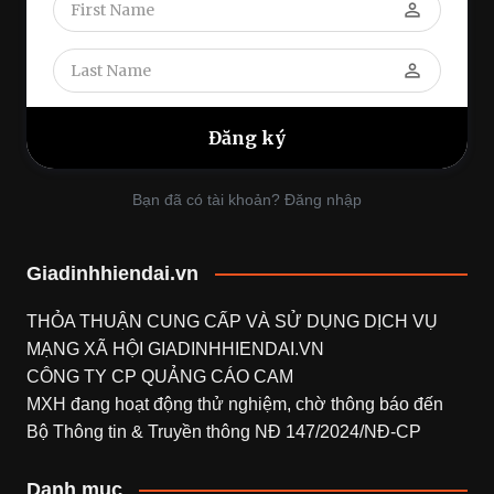
perm_identity
perm_identity
Bạn đã có tài khoản? Đăng nhập
Giadinhhiendai.vn
THỎA THUẬN CUNG CẤP VÀ SỬ DỤNG DỊCH VỤ
MẠNG XÃ HỘI
GIADINHHIENDAI.VN
CÔNG TY CP QUẢNG CÁO CAM
MXH đang hoạt động thử nghiệm, chờ thông báo đến
Bộ Thông tin & Truyền thông NĐ 147/2024/NĐ-CP
Danh mục